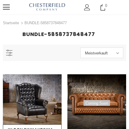
0
Startseite
BUNDLE-5858737848477
BUNDLE-5858737848477
Meistverkauft
Coming Soon